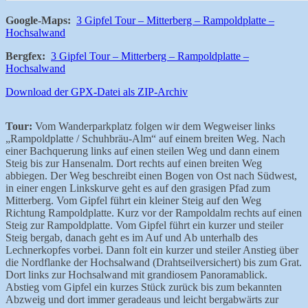
Google-Maps:
3 Gipfel Tour – Mitterberg – Rampoldplatte –
Hochsalwand
Bergfex:
3 Gipfel Tour – Mitterberg – Rampoldplatte –
Hochsalwand
Download der GPX-Datei als ZIP-Archiv
Tour:
Vom Wanderparkplatz folgen wir dem Wegweiser links
„Rampoldplatte / Schuhbräu-Alm“ auf einem breiten Weg. Nach
einer Bachquerung links auf einen steilen Weg und dann einem
Steig bis zur Hansenalm. Dort rechts auf einen breiten Weg
abbiegen. Der Weg beschreibt einen Bogen von Ost nach Südwest,
in einer engen Linkskurve geht es auf den grasigen Pfad zum
Mitterberg. Vom Gipfel führt ein kleiner Steig auf den Weg
Richtung Rampoldplatte. Kurz vor der Rampoldalm rechts auf einen
Steig zur Rampoldplatte. Vom Gipfel führt ein kurzer und steiler
Steig bergab, danach geht es im Auf und Ab unterhalb des
Lechnerkopfes vorbei. Dann folt ein kurzer und steiler Anstieg über
die Nordflanke der Hochsalwand (Drahtseilversichert) bis zum Grat.
Dort links zur Hochsalwand mit grandiosem Panoramablick.
Abstieg vom Gipfel ein kurzes Stück zurück bis zum bekannten
Abzweig und dort immer geradeaus und leicht bergabwärts zur