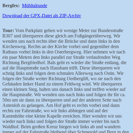
Bergfex:
Mühltalrunde
Download der GPX-Datei als ZIP-Archiv
Tour:
Vom Parkplatz gehen wir wenige Meter zur Bundesstraße
B307 und überqueren diese gleich am Fußgängerüberweg. Wir
wenden uns nach rechts über die Brücke und dann links in den
Kirchenweg. Rechts an der Kirche vorbei und gegenüber dem
Rathaus vorbei links in den Osterbergweg. Hier nehmen wir nach
ein paar Metern den links parallel zur Straße verlaufenden Weg
Richtung Bergfriedhof. Bals geht es wieder die Straße entlang, die
auf die Hauptstraße nach Hausham trifft. Diese überqueren wir
schräg links und folgen dem schmalen Alleeweg nach Ostin. Wir
folgen der Straße weiter Richtung Oedberglift, wo sie nach den
Gebäuden linker Hand zu einem Feldweg wird. Wir überqueren
einen kleinen Steg, halten uns danach links und treffen wieder auf
die Hauptstraße. Wir wenden uns nach links und folgen ihr für ca.
50m um sie dann zu überqueren und auf der anderen Seite nach
Antenloh zu gelangen. Am Hof geht es rechts vorbei und dann
rechts zur Fahrstraße, wo wir links abbiegen und auf der
Kammhöhe eine kleine Kapelle erreichen. Hier wenden wir uns
wieder nach links und folgen der Straße immer weiter bis nach
Waldhof. Beim großen Kreuz biegen wir links ab und wandern
immer auf der Fahrstraße bleibend über Schmerold und Berg in den