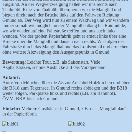
Talgrund. An der Wegverzweigung halten wir uns rechts nach
Thalmühl. Kurz vor Thalmühl überqueren wir die Mangfall und
biegen direkt nach der Brücke links auf den Fahrweg Richtung
Gmund ab. Der Weg wird nun zu einem Waldweg und wir wandern
immer so nah wie möglich an der Mangfall entlang bis Rainmühle,
wo wir wieder auf eine Fahrstraße treffen und uns nach links
wenden. Vor der großen Papierfabrik geht er erneut links über eine
Brücke über die Mangfall und danach nach rechts. Wir folgen der
Fahrstraße durch das Mangfalltal und das Louisenthal und erreichen
ohne weitere Abzweigung den Ausgangspunkt in Gmund.
Bewertung:
Leichte Tour, z.B. als Saisonstart. Viele
Asphaltstraßen, schöne Ausblicke auf das Voralpenland
Anfahrt:
Auto: Von München über die A8 zur Ausfahrt Holzkirchen und über
die B318 zum Tegernsee. In Gmund rechts abbiegen und der B318
weiter folgen. Parkplätze links und rechts (z.B. am Bahnhof).
ÖVM: BRB bis nach Gmund
Einkehr:
Mehrere Gasthäuser in Gmund, z.B. das „Mangfallblau“
in der Papierfabrik