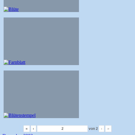
«
‹
von
2
›
»