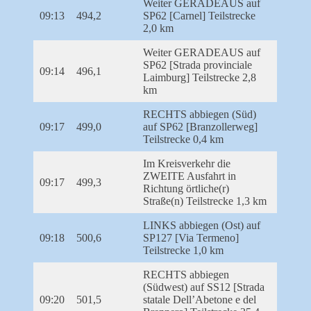
Weiter GERADEAUS auf
09:13
494,2
SP62 [Carnel] Teilstrecke
2,0 km
Weiter GERADEAUS auf
SP62 [Strada provinciale
09:14
496,1
Laimburg] Teilstrecke 2,8
km
RECHTS abbiegen (Süd)
09:17
499,0
auf SP62 [Branzollerweg]
Teilstrecke 0,4 km
Im Kreisverkehr die
ZWEITE Ausfahrt in
09:17
499,3
Richtung örtliche(r)
Straße(n) Teilstrecke 1,3 km
LINKS abbiegen (Ost) auf
09:18
500,6
SP127 [Via Termeno]
Teilstrecke 1,0 km
RECHTS abbiegen
(Südwest) auf SS12 [Strada
09:20
501,5
statale Dell’Abetone e del