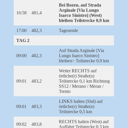
Bei Bozen, auf Strada
Arginale [Via Lungo
16:58
481,4
Isarco Sinistro] (West)
bleiben Teilstrecke 0,9 km
17:00
482,3
Tagesende
TAG 2
Auf Strada Arginale [Via
09:00
482,3
Lungo Isarco Sinistro]
bleiben> Teilstrecke 0,9 km
Weiter RECHTS auf
örtliche(r) Straße(n)
09:01
483,2
Teilstrecke 0,1 km Richtung
SS12 / Merano / Meran /
Trento
LINKS halten (Süd) auf
09:01
483,3
örtliche(r) Straße(n)
Teilstrecke 0,5 km
RECHTS halten (West) auf
09:02
483,8
Auffahrt Teilstrecke 0,3 km