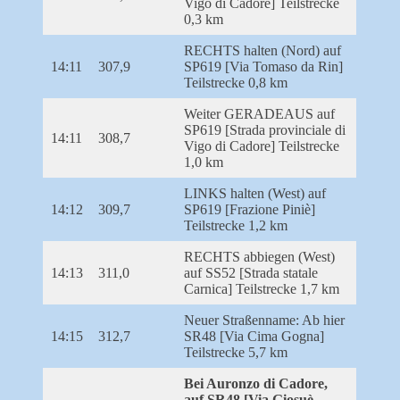
Vigo di Cadore] Teilstrecke
0,3 km
RECHTS halten (Nord) auf
14:11
307,9
SP619 [Via Tomaso da Rin]
Teilstrecke 0,8 km
Weiter GERADEAUS auf
SP619 [Strada provinciale di
14:11
308,7
Vigo di Cadore] Teilstrecke
1,0 km
LINKS halten (West) auf
14:12
309,7
SP619 [Frazione Piniè]
Teilstrecke 1,2 km
RECHTS abbiegen (West)
14:13
311,0
auf SS52 [Strada statale
Carnica] Teilstrecke 1,7 km
Neuer Straßenname: Ab hier
14:15
312,7
SR48 [Via Cima Gogna]
Teilstrecke 5,7 km
Bei Auronzo di Cadore,
auf SR48 [Via Giosuè