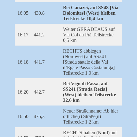
Bei Canazei, auf SS48 [Via
16:05
430,8
Dolomites] (West) bleiben
Teilstrecke 10,4 km
Weiter GERADEAUS auf
16:17
441,2
Via Col da Prà Teilstrecke
0,5 km
RECHTS abbiegen
(Nordwest) auf SS241
16:18
441,7
[Strada statale della Val
d’Ega e Passo Costalunga]
Teilstrecke 1,0 km
Bei Vigo di Fassa, auf
SS241 [Strada Rezia]
16:20
442,7
(West) bleiben Teilstrecke
32,6 km
Neuer Straßenname: Ab hier
16:50
475,3
örtliche(r) Straße(n)
Teilstrecke 1,2 km
RECHTS halten (Nord) auf