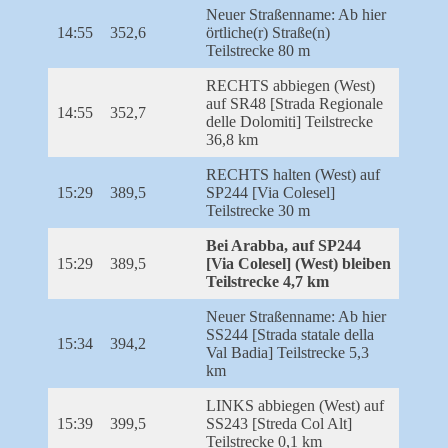
Neuer Straßenname: Ab hier
14:55
352,6
örtliche(r) Straße(n)
Teilstrecke 80 m
RECHTS abbiegen (West)
auf SR48 [Strada Regionale
14:55
352,7
delle Dolomiti] Teilstrecke
36,8 km
RECHTS halten (West) auf
15:29
389,5
SP244 [Via Colesel]
Teilstrecke 30 m
Bei Arabba, auf SP244
15:29
389,5
[Via Colesel] (West) bleiben
Teilstrecke 4,7 km
Neuer Straßenname: Ab hier
SS244 [Strada statale della
15:34
394,2
Val Badia] Teilstrecke 5,3
km
LINKS abbiegen (West) auf
15:39
399,5
SS243 [Streda Col Alt]
Teilstrecke 0,1 km