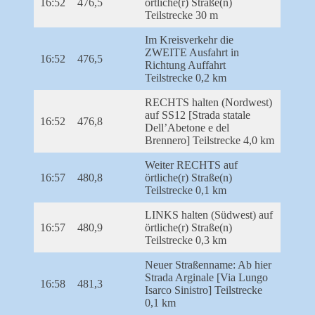
16:52
476,5
örtliche(r) Straße(n)
Teilstrecke 30 m
Im Kreisverkehr die
ZWEITE Ausfahrt in
16:52
476,5
Richtung Auffahrt
Teilstrecke 0,2 km
RECHTS halten (Nordwest)
auf SS12 [Strada statale
16:52
476,8
Dell’Abetone e del
Brennero] Teilstrecke 4,0 km
Weiter RECHTS auf
16:57
480,8
örtliche(r) Straße(n)
Teilstrecke 0,1 km
LINKS halten (Südwest) auf
16:57
480,9
örtliche(r) Straße(n)
Teilstrecke 0,3 km
Neuer Straßenname: Ab hier
Strada Arginale [Via Lungo
16:58
481,3
Isarco Sinistro] Teilstrecke
0,1 km