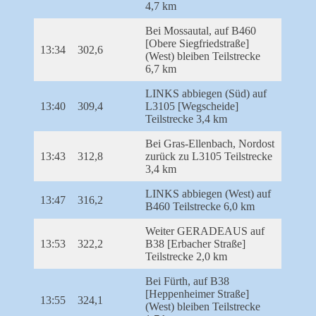
4,7 km
Bei Mossautal, auf B460
[Obere Siegfriedstraße]
13:34
302,6
(West) bleiben Teilstrecke
6,7 km
LINKS abbiegen (Süd) auf
13:40
309,4
L3105 [Wegscheide]
Teilstrecke 3,4 km
Bei Gras-Ellenbach, Nordost
13:43
312,8
zurück zu L3105 Teilstrecke
3,4 km
LINKS abbiegen (West) auf
13:47
316,2
B460 Teilstrecke 6,0 km
Weiter GERADEAUS auf
13:53
322,2
B38 [Erbacher Straße]
Teilstrecke 2,0 km
Bei Fürth, auf B38
[Heppenheimer Straße]
13:55
324,1
(West) bleiben Teilstrecke