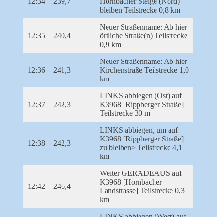
12:34
239,7
Hornbacher Steige (Nord)
bleiben Teilstrecke 0,8 km
Neuer Straßenname: Ab hier
12:35
240,4
örtliche Straße(n) Teilstrecke
0,9 km
Neuer Straßenname: Ab hier
12:36
241,3
Kirchenstraße Teilstrecke 1,0
km
LINKS abbiegen (Ost) auf
12:37
242,3
K3968 [Rippberger Straße]
Teilstrecke 30 m
LINKS abbiegen, um auf
K3968 [Rippberger Straße]
12:38
242,3
zu bleiben> Teilstrecke 4,1
km
Weiter GERADEAUS auf
K3968 [Hornbacher
12:42
246,4
Landstrasse] Teilstrecke 0,3
km
LINKS abbiegen (West) auf