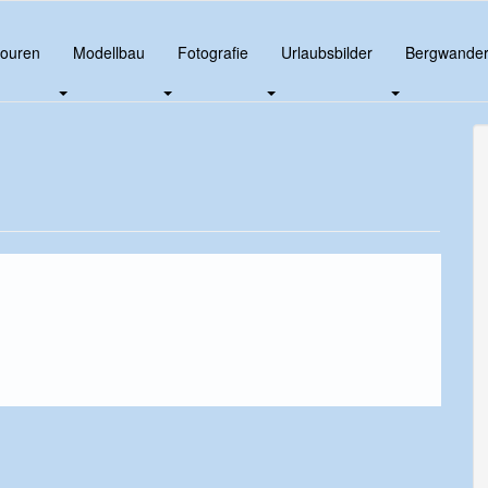
touren
Modellbau
Fotografie
Urlaubsbilder
Bergwande