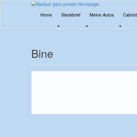
Skip
to
Home
Steckbrief
Meine Autos
Cabrio
main
content
Bine