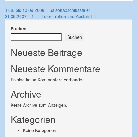
Beitragsnavigation
08. bis 10.09.2006 – Saisonabschlussfeier
01.05.2007 – 11. Tiroler Treffen und Ausfahrt
Suchen
Suchen
Neueste Beiträge
Neueste Kommentare
Es sind keine Kommentare vorhanden.
Archive
Keine Archive zum Anzeigen.
Kategorien
Keine Kategorien