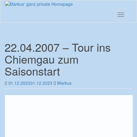
Skip
to
main
Toggle n
content
22.04.2007 – Tour ins
Chiemgau zum
Saisonstart
31.12.2023
31.12.2023
Markus