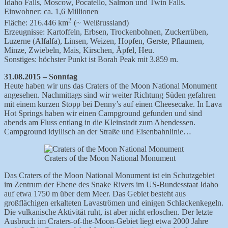
Idaho Falls, Moscow, Pocatello, Salmon und Twin Falls.
Einwohner: ca. 1,6 Millionen
2
Fläche: 216.446 km
(~ Weißrussland)
Erzeugnisse: Kartoffeln, Erbsen, Trockenbohnen, Zuckerrüben,
Luzerne (Alfalfa), Linsen, Weizen, Hopfen, Gerste, Pflaumen,
Minze, Zwiebeln, Mais, Kirschen, Äpfel, Heu.
Sonstiges: höchster Punkt ist Borah Peak mit 3.859 m.
31.08.2015 – Sonntag
Heute haben wir uns das Craters of the Moon National Monument
angesehen. Nachmittags sind wir weiter Richtung Süden gefahren
mit einem kurzen Stopp bei Denny’s auf einen Cheesecake. In Lava
Hot Springs haben wir einen Campground gefunden und sind
abends am Fluss entlang in die Kleinstadt zum Abendessen.
Campground idyllisch an der Straße und Eisenbahnlinie…
Craters of the Moon National Monument
Das Craters of the Moon National Monument ist ein Schutzgebiet
im Zentrum der Ebene des Snake Rivers im US-Bundesstaat Idaho
auf etwa 1750 m über dem Meer. Das Gebiet besteht aus
großflächigen erkalteten Lavaströmen und einigen Schlackenkegeln.
Die vulkanische Aktivität ruht, ist aber nicht erloschen. Der letzte
Ausbruch im Craters-of-the-Moon-Gebiet liegt etwa 2000 Jahre