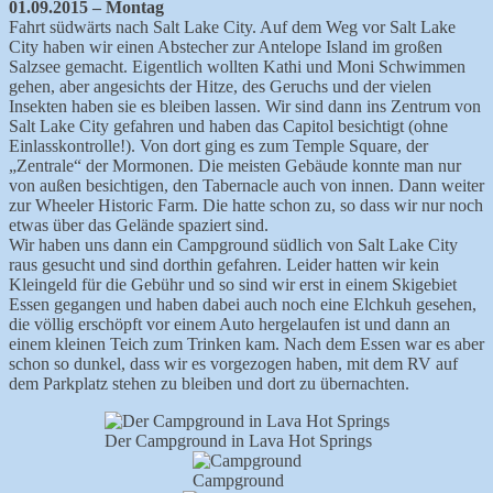
01.09.2015 – Montag
Fahrt südwärts nach Salt Lake City. Auf dem Weg vor Salt Lake
City haben wir einen Abstecher zur Antelope Island im großen
Salzsee gemacht. Eigentlich wollten Kathi und Moni Schwimmen
gehen, aber angesichts der Hitze, des Geruchs und der vielen
Insekten haben sie es bleiben lassen. Wir sind dann ins Zentrum von
Salt Lake City gefahren und haben das Capitol besichtigt (ohne
Einlasskontrolle!). Von dort ging es zum Temple Square, der
„Zentrale“ der Mormonen. Die meisten Gebäude konnte man nur
von außen besichtigen, den Tabernacle auch von innen. Dann weiter
zur Wheeler Historic Farm. Die hatte schon zu, so dass wir nur noch
etwas über das Gelände spaziert sind.
Wir haben uns dann ein Campground südlich von Salt Lake City
raus gesucht und sind dorthin gefahren. Leider hatten wir kein
Kleingeld für die Gebühr und so sind wir erst in einem Skigebiet
Essen gegangen und haben dabei auch noch eine Elchkuh gesehen,
die völlig erschöpft vor einem Auto hergelaufen ist und dann an
einem kleinen Teich zum Trinken kam. Nach dem Essen war es aber
schon so dunkel, dass wir es vorgezogen haben, mit dem RV auf
dem Parkplatz stehen zu bleiben und dort zu übernachten.
Der Campground in Lava Hot Springs
Campground