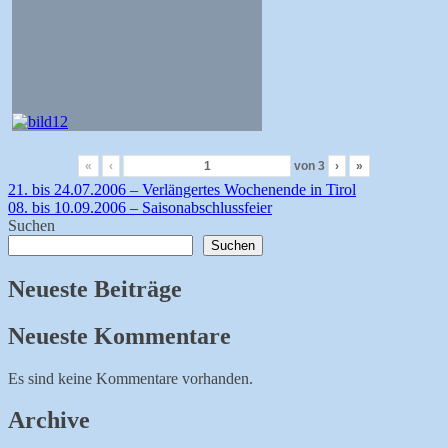
«
‹
von
3
›
»
Beitragsnavigation
21. bis 24.07.2006 – Verlängertes Wochenende in Tirol
08. bis 10.09.2006 – Saisonabschlussfeier
Suchen
Suchen
Neueste Beiträge
Neueste Kommentare
Es sind keine Kommentare vorhanden.
Archive